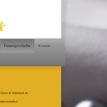
Firmengeschichte
Kontakt
k Uhren & Schmuck in
ßuhrenstudios