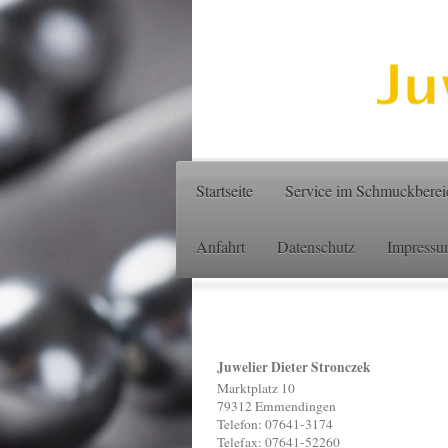
Startseite
Service im Schmuckberei
Anfahrt
Datenschutz
Impressu
Juwelier Dieter Stronczek
Marktplatz 10
79312 Emmendingen
Telefon: 07641-3174
Telefax: 07641-52260