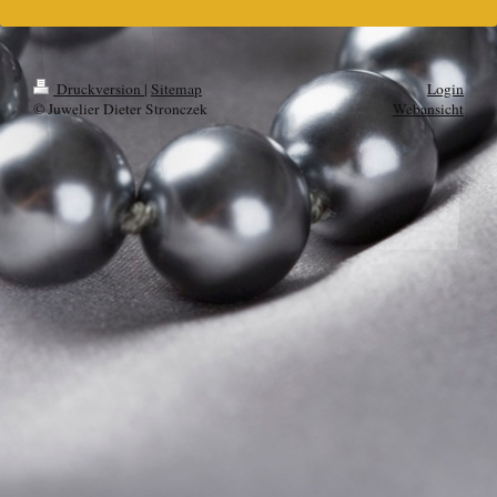
Druckversion
|
Sitemap
Login
© Juwelier Dieter Stronczek
Webansicht